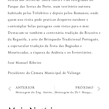
beleza das Serras de Santa Justa e Pias integradas no
Parque das Serras do Porto, num território outrora
habitado pelas Trilobites e depois pelos Romanos, onde
quem nos visita pode praticar desporto outdoor e
contemplar belas paisagens com vistas para o mar.
Destacam-se também a centenária tradição do Biscoito e
da Regueifa, a arte do Brinquedo Tradicional Português,
a espetacular tradição da Festa das Bugiadas e
Mouriscadas, a riqueza da Ardósia e os Ferroviários.
José Manuel Ribeiro
Presidente da Câmara Municipal de Valongo
ANTERIOR
PRÓXIMO
Mensagem do Eng. António da Silva Tiago
Mensagem da Dr.ª Margarida Belém