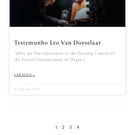
Testemunho Leo Van Doeselaar
“After my fine experiences at the Opening Concert of
the Festival Internacional de Órgão e
LER MAIS »
31 Agosto, 2025
1
2
3
4