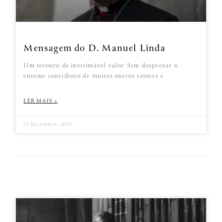
Mensagem do D. Manuel Linda
Um tesouro de inestimável valor Sem desprezar o
enorme contributo de muitos outros setores e
LER MAIS »
17 Setembro, 2021