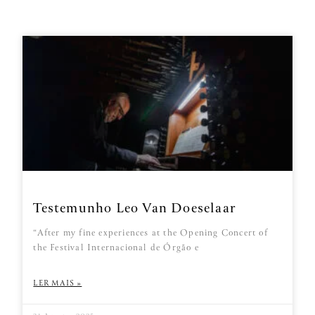
Testemunho Leo Van Doeselaar
“After my fine experiences at the Opening Concert of
the Festival Internacional de Órgão e
LER MAIS »