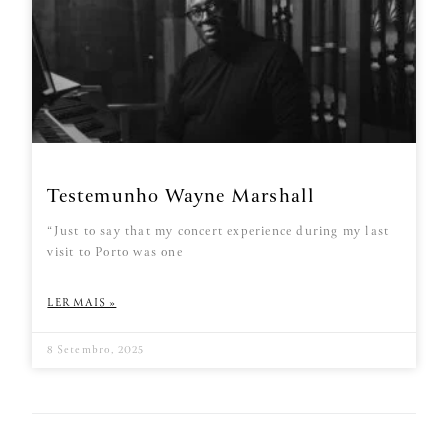
Testemunho Wayne Marshall
“Just to say that my concert experience during my last
visit to Porto was one
LER MAIS »
8 Setembro, 2025