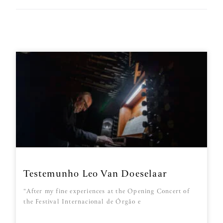
Testemunho Leo Van Doeselaar
“After my fine experiences at the Opening Concert of
the Festival Internacional de Órgão e