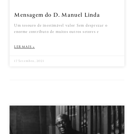
Mensagem do D. Manuel Linda
Um tesouro de inestimável valor Sem desprezar o
enorme contributo de muitos outros setores e
LER MAIS »
17 Setembro, 2021