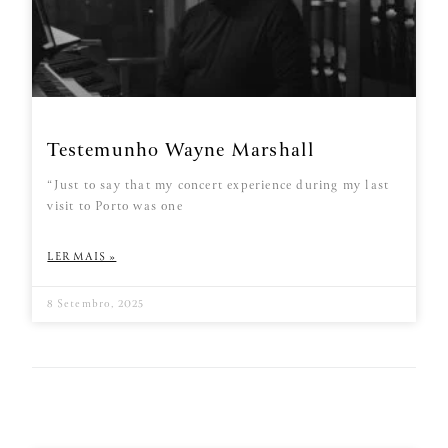
Testemunho Wayne Marshall
“Just to say that my concert experience during my last
visit to Porto was one
LER MAIS »
8 Setembro, 2025