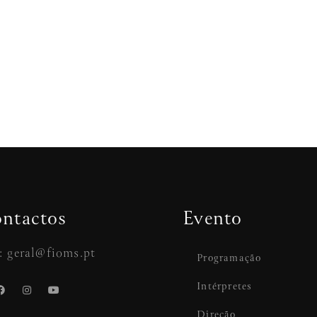
ntactos
Evento
: geral@fioms.pt
Programação
Intérpretes
Direção