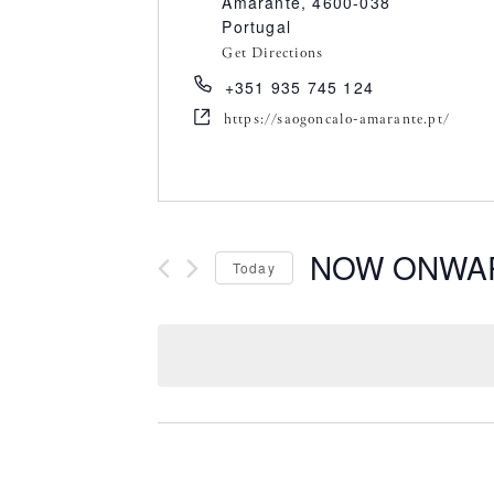
Amarante
,
4600-038
Portugal
Get Directions
+351 935 745 124
https://saogoncalo-amarante.pt/
NOW ONWA
Today
S
e
l
e
c
t
d