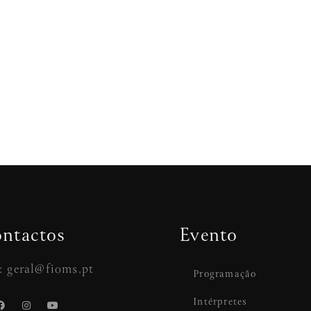
ntactos
Evento
: geral@fioms.pt
Programação
Intérpretes