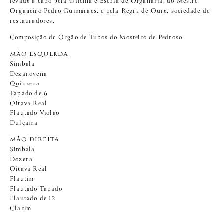
levado a cabo pela Oficina e Escola de Organaria, do Mestre-
Organeiro Pedro Guimarães, e pela Regra de Ouro, sociedade de
restauradores.
Composição do Órgão de Tubos do Mosteiro de Pedroso
MÃO ESQUERDA
Simbala
Dezanovena
Quinzena
Tapado de 6
Oitava Real
Flautado Violão
Dulçaina
MÃO DIREITA
Simbala
Dozena
Oitava Real
Flautim
Flautado Tapado
Flautado de 12
Clarim