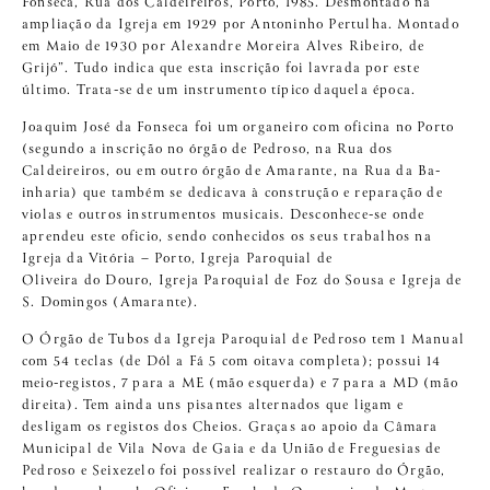
Fonseca, Rua dos Caldeireiros, Porto, 1985. Desmontado na
ampliação da Igreja em 1929 por Antoninho Pertulha. Montado
em Maio de 1930 por Alexandre Moreira Alves Ribeiro, de
Grijó”. Tudo indica que esta inscrição foi lavrada por este
último. Trata-se de um instrumento típico daquela época.
Joaquim José da Fonseca foi um organeiro com oficina no Porto
(segundo a inscrição no órgão de Pedroso, na Rua dos
Caldeireiros, ou em outro órgão de Amarante, na Rua da Ba-
inharia) que também se dedicava à construção e reparação de
violas e outros instrumentos musicais. Desconhece-se onde
aprendeu este oficio, sendo conhecidos os seus trabalhos na
Igreja da Vitória – Porto, Igreja Paroquial de
Oliveira do Douro, Igreja Paroquial de Foz do Sousa e Igreja de
S. Domingos (Amarante).
O Órgão de Tubos da Igreja Paroquial de Pedroso tem 1 Manual
com 54 teclas (de Dól a Fá 5 com oitava completa); possui 14
meio-registos, 7 para a ME (mão esquerda) e 7 para a MD (mão
direita). Tem ainda uns pisantes alternados que ligam e
desligam os registos dos Cheios. Graças ao apoio da Câmara
Municipal de Vila Nova de Gaia e da União de Freguesias de
Pedroso e Seixezelo foi possível realizar o restauro do Órgão,