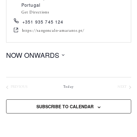
Portugal
Get Directions
+351 935 745 124
https://saogoncalo-amarante.pt/
NOW ONWARDS
S
e
l
e
CONCERTOS
CONC
PREVIOUS
Today
NEXT
c
t
SUBSCRIBE TO CALENDAR
d
a
t
e