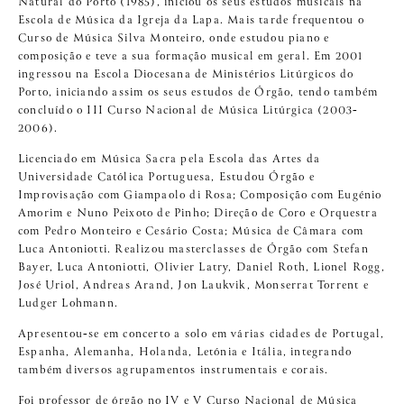
Natural do Porto (1985), iniciou os seus estudos musicais na
Escola de Música da Igreja da Lapa. Mais tarde frequentou o
Curso de Música Silva Monteiro, onde estudou piano e
composição e teve a sua formação musical em geral. Em 2001
ingressou na Escola Diocesana de Ministérios Litúrgicos do
Porto, iniciando assim os seus estudos de Órgão, tendo também
concluído o III Curso Nacional de Música Litúrgica (2003‐
2006).
Licenciado em Música Sacra pela Escola das Artes da
Universidade Católica Portuguesa, Estudou Órgão e
Improvisação com Giampaolo di Rosa; Composição com Eugénio
Amorim e Nuno Peixoto de Pinho; Direção de Coro e Orquestra
com Pedro Monteiro e Cesário Costa; Música de Câmara com
Luca Antoniotti. Realizou masterclasses de Órgão com Stefan
Bayer, Luca Antoniotti, Olivier Latry, Daniel Roth, Lionel Rogg,
José Uriol, Andreas Arand, Jon Laukvik, Monserrat Torrent e
Ludger Lohmann.
Apresentou‐se em concerto a solo em várias cidades de Portugal,
Espanha, Alemanha, Holanda, Letónia e Itália, integrando
também diversos agrupamentos instrumentais e corais.
Foi professor de órgão no IV e V Curso Nacional de Música