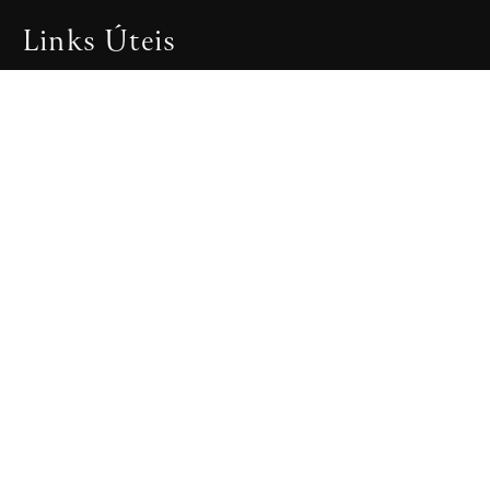
Links Úteis
Sobre
Órgãos do Festival
Notícias
Clipping
Contactos
FIOMS © 2021 Todos os direitos reservados
Desenvolvido por
Samsys