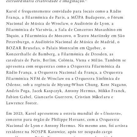
extraordinária criatividade e imaginação.
“
Karol é frequentemente convidado para locais como a Rádio
França, a Filarmónica de Paris, a MÜPA Budapeste, o Fórum
Nacional de Música de Wroclaw, o Auditório de Lyon, a
Filarmónica de Varsóvia, a Sala de Concertos Musashino em
Tóquio, a Filarmónica de Moscovo, o Teatro Mariinsky em São
Petersburgo, o Auditório Nacional de Música de Madrid, o
BOZAR Bruxelas, o Palais Montcalm em Quebec, o
Konzerthalle de Bamberg, a Filarmónica de Dresden, as
catedrais de Paris, Berlim, Colónia, Viena e Milão. Também se
apresenta com orquestras como a Orquestra Filarmónica da
Rádio França, a Orquestra Nacional da França, a Orquestra
Filarmónica NFM de Wroclaw ou a Orquestra Sinfónica de
Odense, sob a regência de Myung-Whun Chung, Kent Nagano,
Andris Poga, Jacek Kaspczyk, Antony Hermus, Mikko Franck,
Fabien Gabel, Giancarlo Guerrero, Cristian Măcelaru e
Lawrence Foster.
Em 2023, Karol apresentou a estreia mundial de «
Unstern
»,
concerto para órgão de Philippe Hersant, com a Orquestra
Nacional de Lyon e Antony Hermus. No mesmo ano, foi artista
residente na NOSPR Katowice, após ter ocupado cargo