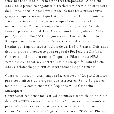
semelhante na Rádio França por três temporadas. Ainda em
2023, foi o primeiro organista a receber um prémio de orquestra
do ICMA. Karol Mossakowski procura manter a música viva
graças à improvisação, à qual atribui um papel importante nos
seus concertos e desenvolve o acompanhamento para filmes
mudos. Em 2017, o seu acompanhamento de Joana d’Arc, de
Dreyer, para o Festival Lumière de Lyon foi lançado em DVD
pela Gaumont. Em 2021, lançou o seu primeiro álbum solo,
Rivages, com obras de Bach, Mozart, Mendelssohn e Liszt
ligadas por improvisações, pelo selo da Rádio França. Dois anos
depois, gravou o concerto para órgão de Poulenc e a Sinfonia
Concertante de Jongen com a Orquestra Filarmónica NFM
Wroclaw e Giancarlo Guerrero, um álbum que foi lançado em
2023 e aclamado pela crítica internacional e pelos média.
Como compositor, nesta temporada, escreveu «
Visages Célestes
»,
para coro misto e dois órgãos, que estreou em Saint-Sulpice em
maio de 2025 com o ensemble Sequenza 9.3 e Catherine
Simonpietri.
Compositor residente no Festival de música sacra de Saint-Malo
de 2021 a 2023, escreveu o oratório «
Les Voiles de la Lumière
»
para três órgãos e coro misto, estreado em 2021, bem como
«T
rois Versets
» para três órgãos, estreado em 2022 por Philippe