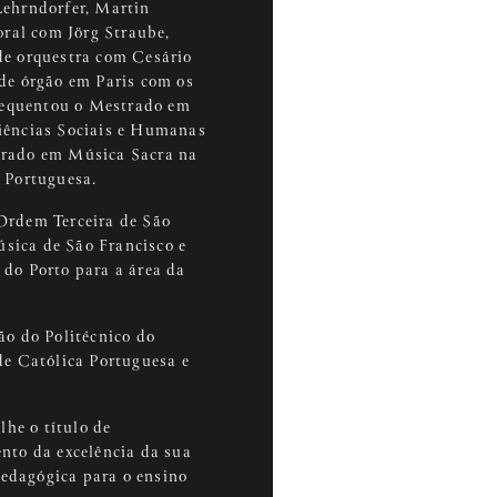
Lehrndorfer, Martin
oral com Jörg Straube,
de orquestra com Cesário
de órgão em Paris com os
Frequentou o Mestrado em
iências Sociais e Humanas
trado em Música Sacra na
a Portuguesa.
Ordem Terceira de São
úsica de São Francisco e
do Porto para a área da
ão do Politécnico do
de Católica Portuguesa e
lhe o título de
nto da excelência da sua
 pedagógica para o ensino