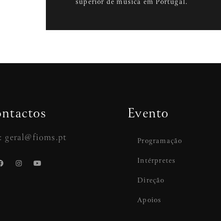
superior de música em Portugal.
ntactos
Evento
: geral@fioms.pt
Programação
Intérpretes
Direção
Apoios