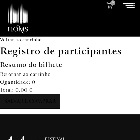
0
Voltar ao carrinho
Registro de participantes
Resumo do bilhete
Retornar ao carrinho
Quantidade:
0
Total:
0,00
€
SALVAR E COMPRAR