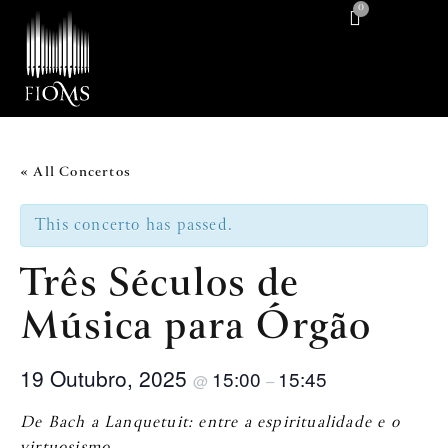
0
« All Concertos
This concerto has passed.
Três Séculos de
Música para Órgão
19 Outubro, 2025
15:00
15:45
@
–
De Bach a Lanquetuit: entre a espiritualidade e o
virtuosismo
.