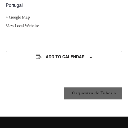
Portugal
+ Google Map
View Local Website
ADD TO CALENDAR
C
Orquestra de Tubos
»
o
n
c
e