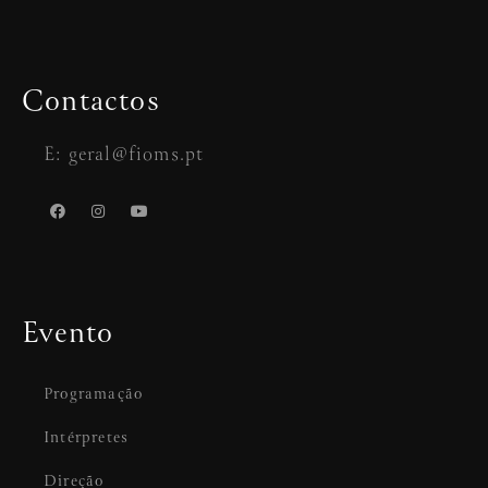
Contactos
E: geral@fioms.pt
Evento
Programação
Intérpretes
Direção