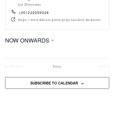
Get Directions
+351222059028
https://www.diocese-porto.pt/pt/catedral-do-porto/
NOW ONWARDS
S
e
l
e
CONCERTOS
CONC
PREVIOUS
Today
NEXT
c
t
SUBSCRIBE TO CALENDAR
d
a
t
e
.