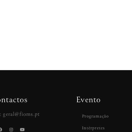
ntactos
Evento
: geral@fioms.pt
Programação
Intérpretes