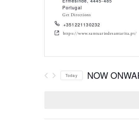
Ermesinde
,
4445-485
Portugal
Get Directions
+351221130232
https://www.santuariodesantarita.pt/
NOW ONWA
Today
S
e
l
e
c
t
d