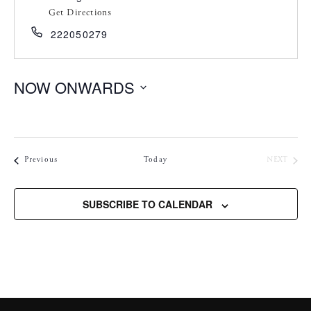
Get Directions
222050279
NOW ONWARDS
S
e
l
e
Concertos
CONC
Previous
Today
NEXT
c
t
SUBSCRIBE TO CALENDAR
d
a
t
e
.