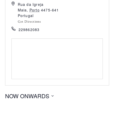
Rua da Igreja
Maia
,
Porto
4475-641
Portugal
Get Directions
229862083
NOW ONWARDS
S
e