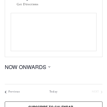
Get Directions
NOW ONWARDS
S
e
l
e
Concertos
CONC
Previous
Today
NEXT
c
t