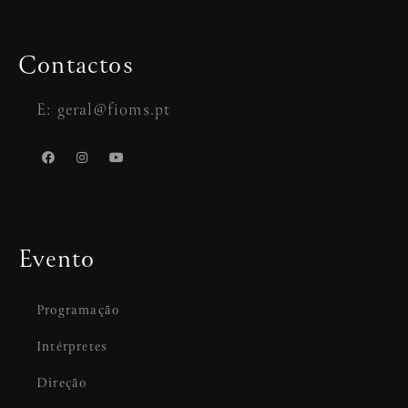
Contactos
E: geral@fioms.pt
Evento
Programação
Intérpretes
Direção