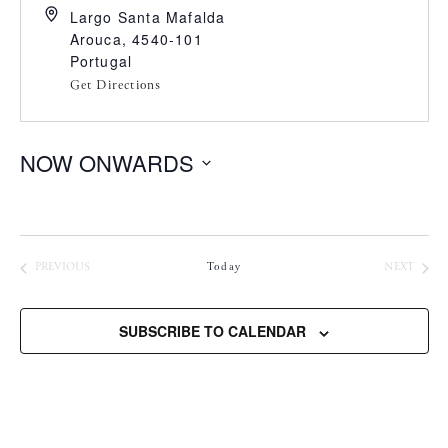
Largo Santa Mafalda
Arouca
,
4540-101
Portugal
Get Directions
NOW ONWARDS
S
e
l
e
CONCERTOS
CONC
PREVIOUS
Today
NEXT
c
t
SUBSCRIBE TO CALENDAR
d
a
t
e
.