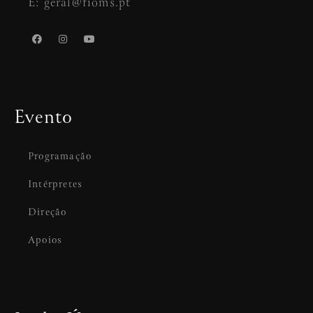
E: geral@fioms.pt
Evento
Programação
Intérpretes
Direção
Apoios