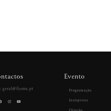
ntactos
Evento
: geral@fioms.pt
Programação
Intérpretes
Direção