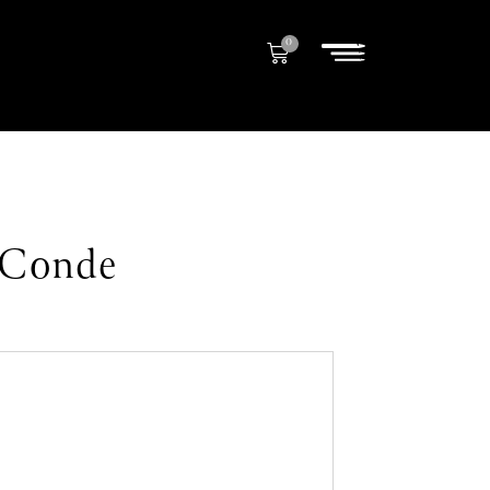
0
o Conde